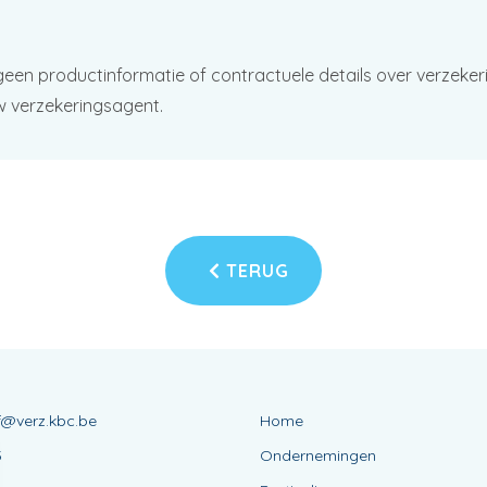
geen productinformatie of contractuele details over verzeker
w verzekeringsagent.
TERUG
f@verz.kbc.be
Home
5
Ondernemingen