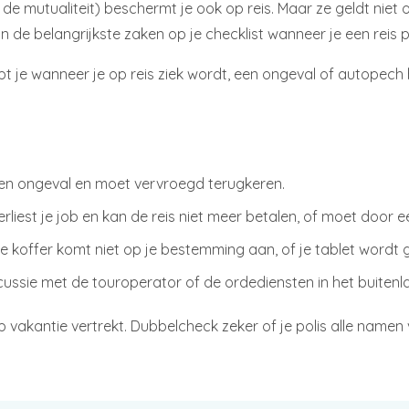
a de mutualiteit) beschermt je ook op reis. Maar ze geldt niet
 de belangrijkste zaken op je checklist wanneer je een reis p
lpt je wanneer je op reis ziek wordt, een ongeval of autopech 
s een ongeval en moet vervroegd terugkeren.
liest je job en kan de reis niet meer betalen, of moet door een 
 koffer komt niet op je bestemming aan, of je tablet wordt ge
discussie met de touroperator of de ordediensten in het buitenl
p vakantie vertrekt. Dubbelcheck zeker of je polis alle namen