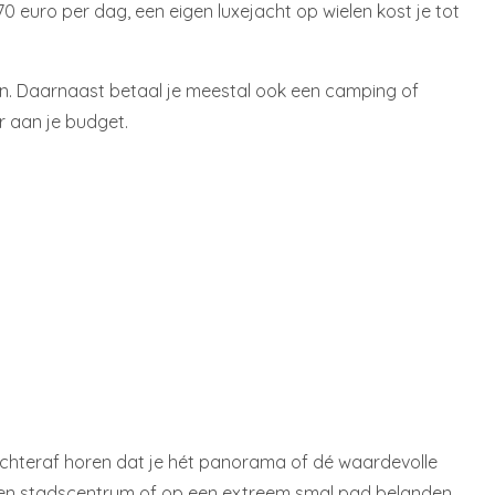
0 euro per dag, een eigen luxejacht op wielen kost je tot
en. Daarnaast betaal je meestal ook een camping of
r aan je budget.
et achteraf horen dat je hét panorama of dé waardevolle
 een stadscentrum of op een extreem smal pad belanden.