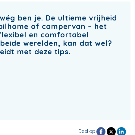
wég ben je. De ultieme vrijheid
bilhome of campervan – het
 flexibel en comfortabel
n beide werelden, kan dat wel?
reidt met deze tips.
Deel op