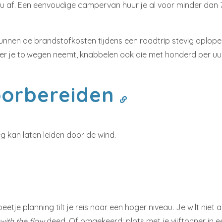
jou af. Een eenvoudige campervan huur je al voor minder dan 7
unnen de brandstofkosten tijdens een roadtrip stevig oplop
eer je tolwegen neemt, knabbelen ook die met honderd per uu
oorbereiden
g kan laten leiden door de wind.
 beetje planning tilt je reis naar een hoger niveau. Je wilt ni
with the flow
deed. Of omgekeerd: plots met je vijftonner in