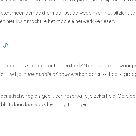
vreter, maar gemaakt om op rustige wegen van het uitzicht t
en niet kwijt mocht je het mobiele netwerk verliezen.
n
op apps als Campercontact en Park4Night. Je ziet er waar je je
n … Wil je in
the middle of nowhere
kamperen of heb je graag
toeristische regio’s geeft een reservatie je zekerheid. Op pla
n blijft daardoor vaak het langst hangen.