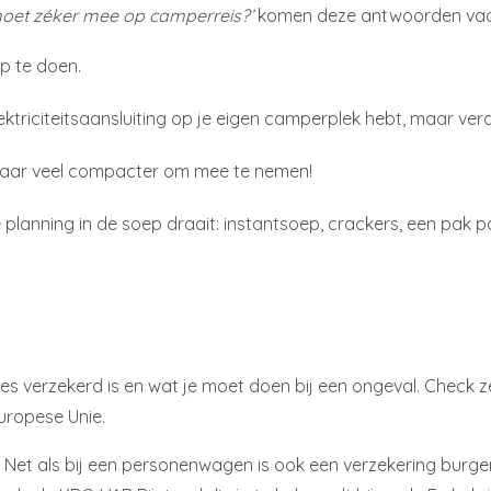
moet zéker mee op camperreis?’
komen deze antwoorden vaa
p te doen.
triciteitsaansluiting op je eigen camperplek hebt, maar ver
 maar veel compacter om mee te nemen!
 planning in de soep draait: instantsoep, crackers, een pak p
s verzekerd is en wat je moet doen bij een ongeval. Check z
uropese Unie.
 Net als bij een personenwagen is ook een verzekering burger