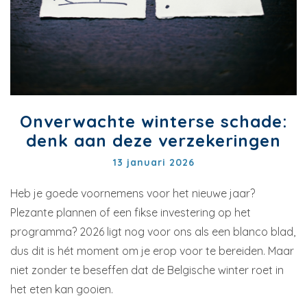
Onverwachte winterse schade:
denk aan deze verzekeringen
13 januari 2026
Heb je goede voornemens voor het nieuwe jaar?
Plezante plannen of een fikse investering op het
programma? 2026 ligt nog voor ons als een blanco blad,
dus dit is hét moment om je erop voor te bereiden. Maar
niet zonder te beseffen dat de Belgische winter roet in
het eten kan gooien.