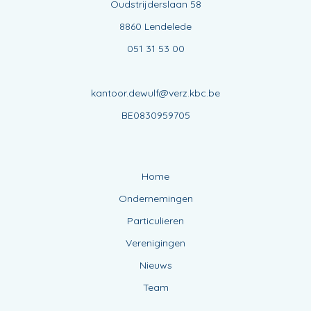
Oudstrijderslaan 58
8860 Lendelede
051 31 53 00
kantoor.dewulf@verz.kbc.be
BE0830959705
Home
Ondernemingen
Particulieren
Verenigingen
Nieuws
Team