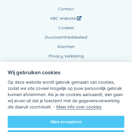
Contact
KBC Website
Cookies
Duurzaamheidsbeleid
Klachten
Privacy Verklaring
Wij gebruiken cookies
Op deze website wordt gebruik gemaakt van cookies,
zodat we site zoveel mogelijk op jouw persoonlijk gebruik
kunnen afstemmen. Als je de cookies aanvaardt, dan gaan
wij ervan uit dat je toestemt met de gegevensverwerking
Verbonden Agent, BE0830959705
die daaruit voortvloeit. -
Meer info over cookies
van KBC Verzekeringen nv
Professor Roger Van Overstraetenplein 2
3000 Leuven - Belgie
Alles accepteren
BTW BE 0403.552.563 - RPR Leuven
Powered by
KBC-Agent
(
versie 3.21.0
)