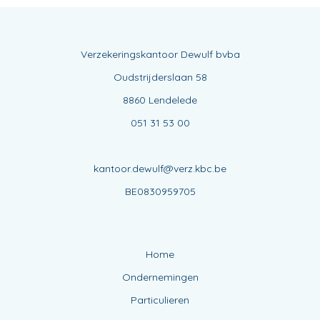
Verzekeringskantoor Dewulf bvba
Oudstrijderslaan 58
8860 Lendelede
051 31 53 00
kantoor.dewulf@verz.kbc.be
BE0830959705
Home
Ondernemingen
Particulieren