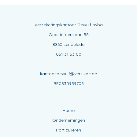
Verzekeringskantoor Dewulf bvba
Oudstrijderslaan 58
8860 Lendelede
051 31 53 00
kantoor.dewulf@verz.kbc.be
BE0830959705
Home
Ondernemingen
Particulieren