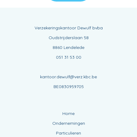
Verzekeringskantoor Dewulf bvba
Oudstrijderslaan 58
8860 Lendelede
051 31 53 00
kantoor.dewulf@verz.kbc.be
BE0830959705
Home
Ondernemingen
Particulieren