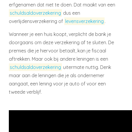
erfgenamen dat niet te doen. Dat maakt van een
schuldsaldoverzekering
dus een
overlijdensverzekering of
levensverzekering
.
Wanneer je een huis koopt, verplicht de bank je
doorgaans om deze verzekering af te sluiten. De
premies die je hiervoor betaalt, kan je fiscaal
aftrekken. Maar ook bij andere leningen is een
schuldsaldoverzekering
uitermate nuttig. Denk
maar aan de leningen die je als ondernemer
aangaat, een lening voor je auto of voor een
tweede verblijf.