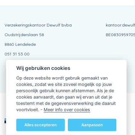
Verzekeringskantoor Dewulf bvba
kantoor.dewul
Oudstrijderslaan 58
BE083095970
8860 Lendelede
051 31 53 00
Wij gebruiken cookies
Op deze website wordt gebruik gemaakt van
cookies, zodat we site zoveel mogelijk op jouw
persoonlijk gebruik kunnen afstemmen. Als je de
cookies aanvaardt, dan gaan wij ervan uit dat je
toestemt met de gegevensverwerking die daaruit
Verbonden Agent, BE0830959705
voortvloeit. -
Meer info over cookies
van KBC Verzekeringen nv
Professor Roger Van Overstraetenplein 2
3000 Leuven - Belgie
Alles accepteren
Aanpassen
BTW BE 0403.552.563 - RPR Leuven