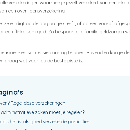
alle verzekeringen waarmee je jezelf verzekert van een inko
 van een overlijdensverzekering.
de: ze eindigt op de dag dat je sterft, of op een vooraf afg
r een flinke som geld. Zo bespaar je je familie geldzorgen wan
pensioen- en successieplanning te doen. Bovendien kan je de
n graag wat voor jou de beste piste is.
agina's
en? Regel deze verzekeringen
ke administratieve zaken moet je regelen?
als het is, als goed verzekerde particulier