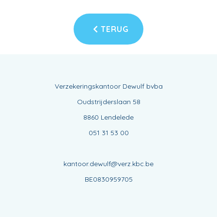
TERUG
Verzekeringskantoor Dewulf bvba
Oudstrijderslaan 58
8860 Lendelede
051 31 53 00
kantoor.dewulf@verz.kbc.be
BE0830959705